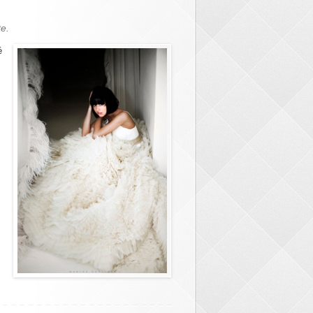
te.
é