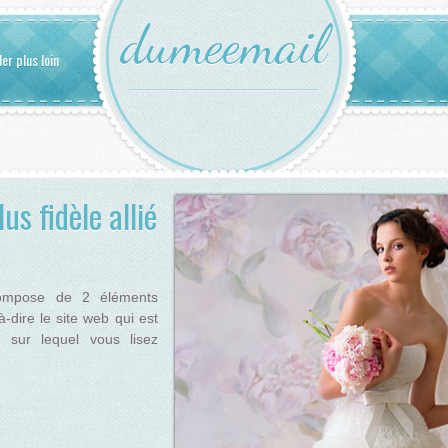
dumeemail
ler plus loin
us fidèle allié
ompose de 2 éléments
à-dire le site web qui est
te sur lequel vous lisez